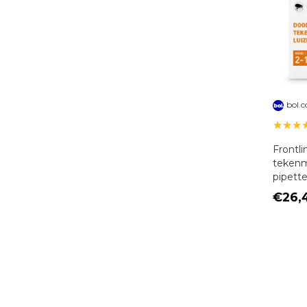
bol.
★★★
Frontli
tekenm
pipette
€26,