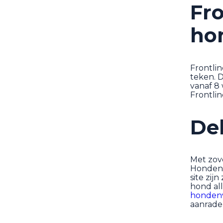
Fro
ho
Frontlin
teken. 
vanaf 8
Frontlin
De
Met zove
Hondenb
site zij
hond all
honden
aanrade