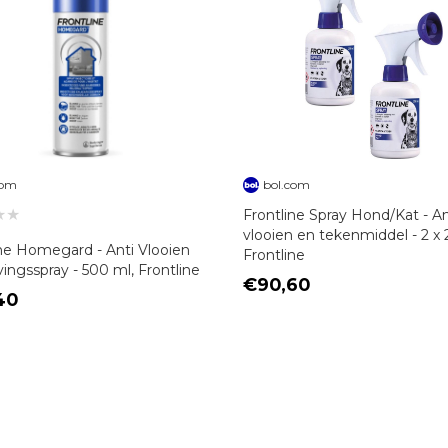
com
bol.com
★★
Frontline Spray Hond/Kat - An
vlooien en tekenmiddel - 2 x 
ine Homegard - Anti Vlooien
Frontline
ngsspray - 500 ml, Frontline
€90,60
40