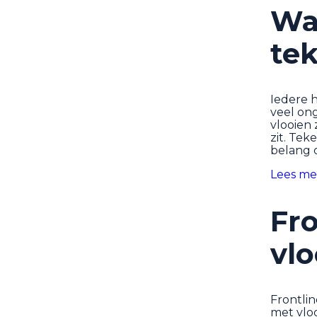
Wa
tek
Iedere 
veel on
vlooien
zit. Tek
belang 
Lees me
Fr
vlo
Frontlin
met vloo