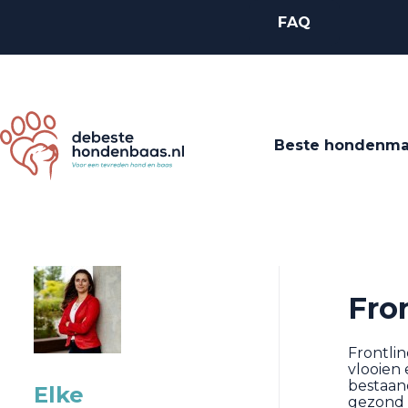
FAQ
Beste hondenm
Fro
Frontlin
vlooien 
bestaan
Elke
gezond t