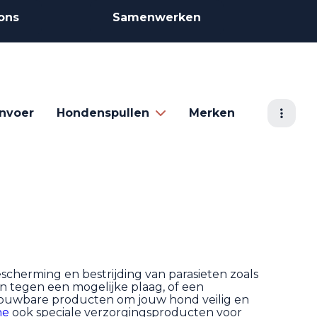
ons
Samenwerken
nvoer
Hondenspullen
Merken
escherming en bestrijding van parasieten zoals
en tegen een mogelijke plaag, of een
trouwbare producten om jouw hond veilig en
ne
ook speciale verzorgingsproducten voor