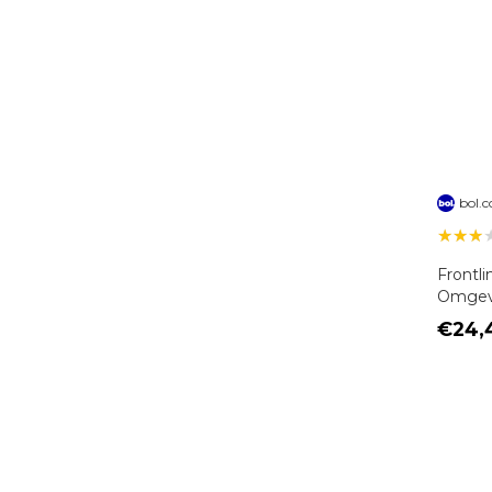
bol.
★★★
Frontl
Omgevi
€24,