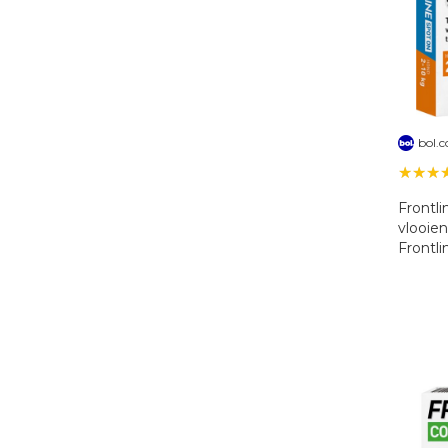
bol.
★★★
Frontli
vlooien
Frontli