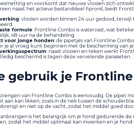
besmetting en voorkomt dat nieuwe vlooien zich ontwikk
een naast het actieve bestanddeel fipronil, biedt Fro
werking
: vlooien worden binnen 24 uur gedood, terwi
neerd.
aste formule
: Frontline Combo is watervast, wat bete
lijk, 48 uur na de behandeling.
kt voor jonge honden
: de pipetjes van Frontline Combo
r je al vroeg kunt beginnen met de bescherming van je
werkingsspectrum
: naast vlooien en teken werkt Fron
lledig beschermd is tegen deze vervelende parasieten.
e gebruik je Frontlin
brengen van Frontline Combo is eenvoudig. De pipet m
t aan kan likken, zoals in de nek tussen de schouderbla
nbrengt en niet op de vacht, zodat het middel goed d
aanbrengen is het belangrijk om je hond gedurende de ee
, zodat het middel optimaal kan inwerken en je hond v