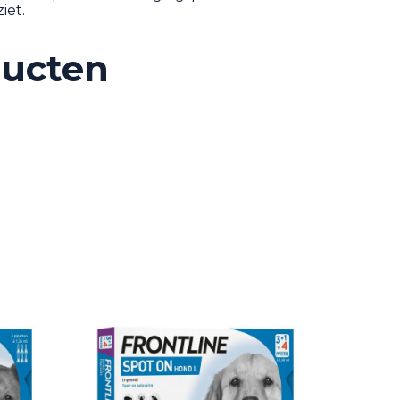
iet.
ducten