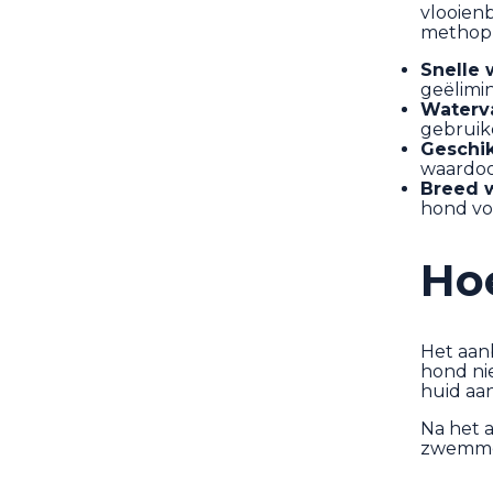
vlooien
methopr
Snelle 
geëlimi
Waterv
gebruike
Geschi
waardoo
Breed 
hond vo
Ho
Het aan
hond nie
huid aa
Na het 
zwemmen