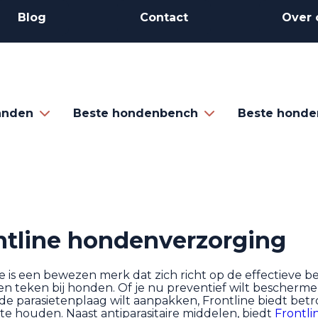
Blog
Contact
Over 
anden
Beste hondenbench
Beste honde
ntline hondenverzorging
e is een bewezen merk dat zich richt op de effectieve b
en teken bij honden. Of je nu preventief wilt bescherm
de parasietenplaag wilt aanpakken, Frontline biedt be
e houden. Naast antiparasitaire middelen, biedt
Frontli