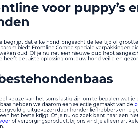
ntline voor puppy’s 
nden
e begrijpt dat elke hond, ongeacht de leeftijd of groot
Daarom biedt Frontline Combo speciale verpakkingen die
 weken oud. Of je nu net een nieuwe pup hebt aangesch
e heeft de juiste oplossing om jouw hond veilig en gez
bestehondenbaas
el keuze kan het soms lastig zijn om te bepalen wat je
aas hebben we daarom een selectie gemaakt van de
b
n zorgvuldig uitgekozen door hondenliefhebbers en -eigen
een het beste krijgt. Of je nu op zoek bent naar een n
voer
of verzorgingsproduct, bij ons vind je alleen artike
n.