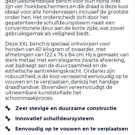
gebruiksvriendelijke bench voor hun hond. Met
zijn vier hoekbeschermers en dik draad is deze kooi
ideaal voor alle hondenrassen, inclusief de grootste
onder hen. Het onderscheidt zich door het
gepatenteerde schuifdeursysteem naast een
conventionele deur aan de korte zijde, wat zowel
gebruiksgemak als veiligheid biedt.
Deze XXL bench is speciaal ontworpen voor
honden van 60 kilogram of zwaarder, met
afmetingen van 122 x 76 x 84 cm. Hij is gemaakt van
sterk metaal met een elegante zwarte afwerking,
wat bijdraagt aan de duurzaamheid en de
esthetische aantrekkingskracht. Ondanks zijn
robuustheid, is de kooi verrassend eenvoudig op te
vouwen en te verplaatsen, dankzij het handige
draadhandvat. Bovendien vereenvoudigt de
uitneembare kunststoflade het
schoonmaakproces.
Zeer stevige en duurzame constructie
Innovatief schuifdeursysteem
Eenvoudig op te vouwen en te verplaatsen