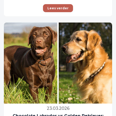
gezondheidsproblemen. Veel baasjes twijfelen:
is mijn hond te zwaar, te licht of precies goed?
Lees verder
In dit artikel lees je wat een gezond gewicht is,
hoe je dit zelf controleert en wat je kunt doen
om je golden retriever fit te houden. Wat is het
ideale gewicht van een Golden Retriever? Het
ideale gewicht hangt af van geslacht, bouw en
leeftijd. Toch zijn er duidelijke richtlijnen:
23.03.2026
Chocolate Labrador vs Golden Retriever: