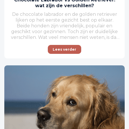
wat zijn de verschillen?
De chocolate labrador en de golden retriever
lijken op het eerste gezicht best op elkaar.
Beide honden zijn vriendelijk, populair en
geschikt voor gezinnen. Toch zijn er duidelijke
verschillen. Wat veel mensen niet weten, is dat
een chocolate labrador in basis hetzelfde ras is
als andere labradors. De kleur kan wel invloed
Lees verder
hebben op gedrag en energie, maar dat
verschilt per hond. In dit artikel lees je wat de
verschillen zijn tussen een chocolate labrador
en een golden retriever. Zo weet je beter welke
hond bij jou past. Wil je meer weten over de
rassen zelf? Lees ook: Alles over de Labrado