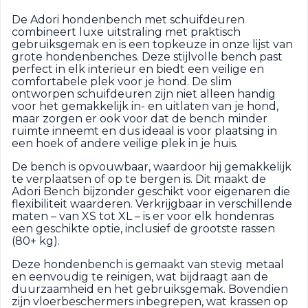
De Adori hondenbench met schuifdeuren
combineert luxe uitstraling met praktisch
gebruiksgemak en is een topkeuze in onze lijst van
grote hondenbenches. Deze stijlvolle bench past
perfect in elk interieur en biedt een veilige en
comfortabele plek voor je hond. De slim
ontworpen schuifdeuren zijn niet alleen handig
voor het gemakkelijk in- en uitlaten van je hond,
maar zorgen er ook voor dat de bench minder
ruimte inneemt en dus ideaal is voor plaatsing in
een hoek of andere veilige plek in je huis.
De bench is opvouwbaar, waardoor hij gemakkelijk
te verplaatsen of op te bergen is. Dit maakt de
Adori Bench bijzonder geschikt voor eigenaren die
flexibiliteit waarderen. Verkrijgbaar in verschillende
maten – van XS tot XL – is er voor elk hondenras
een geschikte optie, inclusief de grootste rassen
(80+ kg).
Deze hondenbench is gemaakt van stevig metaal
en eenvoudig te reinigen, wat bijdraagt aan de
duurzaamheid en het gebruiksgemak. Bovendien
zijn vloerbeschermers inbegrepen, wat krassen op