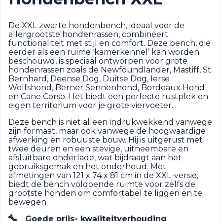
De XXL zwarte hondenbench, ideaal voor de
allergrootste hondenrassen, combineert
functionaliteit met stijl en comfort. Deze bench, die
eerder als een ruime ‘kamerkennel’ kan worden
beschouwd, is speciaal ontworpen voor grote
hondenrassen zoals de Newfoundlander, Mastiff, St.
Bernhard, Deense Dog, Duitse Dog, Ierse
Wolfshond, Berner Sennenhond, Bordeaux Hond
en Cane Corso. Het biedt een perfecte rustplek en
eigen territorium voor je grote viervoeter.
Deze bench is niet alleen indrukwekkend vanwege
zijn formaat, maar ook vanwege de hoogwaardige
afwerking en robuuste bouw. Hij is uitgerust met
twee deuren en een stevige, uitneembare en
afsluitbare onderlade, wat bijdraagt aan het
gebruiksgemak en het onderhoud. Met
afmetingen van 121 x 74 x 81 cm in de XXL-versie,
biedt de bench voldoende ruimte voor zelfs de
grootste honden om comfortabel te liggen en te
bewegen.
Goede prijs- kwaliteitverhouding