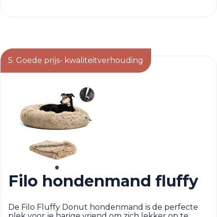
5. Goede prijs- kwaliteitverhouding
Filo hondenmand fluffy
De Filo Fluffy Donut hondenmand is de perfecte
plek voor je harige vriend om zich lekker op te