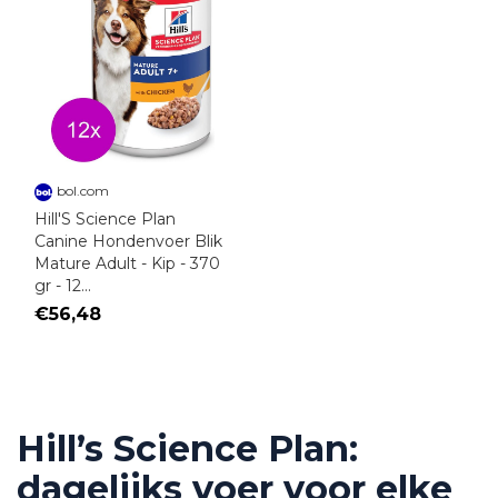
bol.com
Hill'S Science Plan
Canine Hondenvoer Blik
Mature Adult - Kip - 370
gr - 12...
€56,48
Hill’s Science Plan:
dagelijks voer voor elke