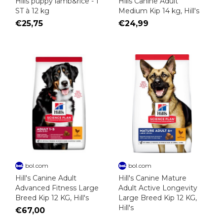
Hills puppy lamb&rice - 1
Hills Canine Adult
ST à 12 kg
Medium Kip 14 kg, Hill's
€25,75
€24,99
bol.com
bol.com
Hill's Canine Adult
Hill's Canine Mature
Advanced Fitness Large
Adult Active Longevity
Breed Kip 12 KG, Hill's
Large Breed Kip 12 KG,
Hill's
€67,00