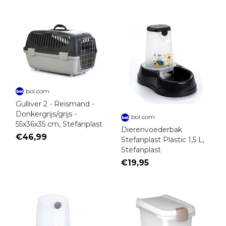
bol.com
Gulliver 2 - Reismand -
Donkergrijs/grijs -
bol.com
55x36x35 cm, Stefanplast
Dierenvoederbak
€46,99
Stefanplast Plastic 1,5 L,
Stefanplast
€19,95