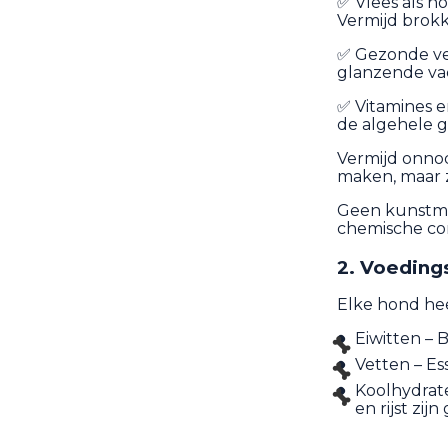
✅ Vlees als ho
Vermijd brokke
✅ Gezonde vet
glanzende va
✅ Vitamines e
de algehele g
Vermijd onnod
maken, maar z
Geen kunstma
chemische co
2. Voeding
Elke hond hee
Eiwitten – 
Vetten – Es
Koolhydrat
en rijst zij