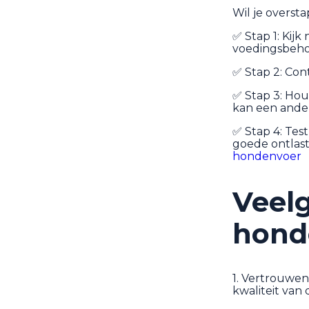
Wil je overst
✅ Stap 1: Kij
voedingsbeho
✅ Stap 2: Con
✅ Stap 3: Hou
kan een ander 
✅ Stap 4: Tes
goede ontlas
hondenvoer
Veelg
hond
1. Vertrouwen
kwaliteit van 