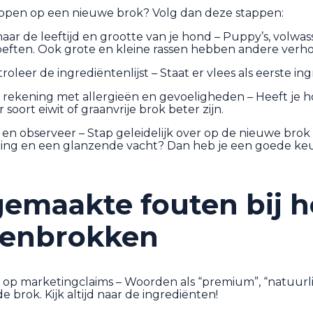
appen op een nieuwe brok? Volg dan deze stappen:
k naar de leeftijd en grootte van je hond – Puppy’s, vol
eften. Ook grote en kleine rassen hebben andere verh
troleer de ingrediëntenlijst – Staat er vlees als eerste 
 rekening met allergieën en gevoeligheden – Heeft je ho
soort eiwit of graanvrije brok beter zijn.
t en observeer – Stap geleidelijk over op de nieuwe brok 
ting en een glanzende vacht? Dan heb je een goede ke
emaakte fouten bij h
enbrokken
 op marketingclaims – Woorden als “premium”, “natuurli
de brok. Kijk altijd naar de ingrediënten!