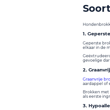
Soor
Hondenbrokken 
1. Geperst
Geperste bro
elkaar in de 
Geëxtrudeerde
gevoelige da
2. Graanvr
Graanvrije b
aardappel of 
Brokken met g
als eerste ing
3. Hypoall