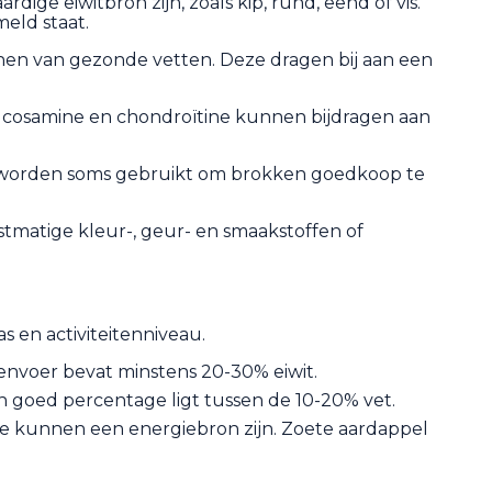
ige eiwitbron zijn, zoals kip, rund, eend of vis.
meld staat.
nnen van gezonde vetten. Deze dragen bij aan een
lucosamine en chondroïtine kunnen bijdragen aan
ja worden soms gebruikt om brokken goedkoop te
atige kleur-, geur- en smaakstoffen of
s en activiteitenniveau.
envoer bevat minstens 20-30% eiwit.
n goed percentage ligt tussen de 10-20% vet.
e kunnen een energiebron zijn. Zoete aardappel