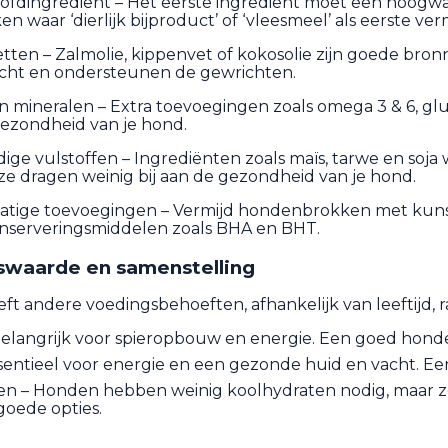
ofdingrediënt – Het eerste ingrediënt moet een hoogwaard
n waar ‘dierlijk bijproduct’ of ‘vleesmeel’ als eerste ver
ten – Zalmolie, kippenvet of kokosolie zijn goede bro
cht en ondersteunen de gewrichten.
n mineralen – Extra toevoegingen zoals omega 3 & 6, g
ezondheid van je hond.
ige vulstoffen – Ingrediënten zoals maïs, tarwe en so
e dragen weinig bij aan de gezondheid van je hond.
tige toevoegingen – Vermijd hondenbrokken met kunstm
nserveringsmiddelen zoals BHA en BHT.
swaarde en samenstelling
ft andere voedingsbehoeften, afhankelijk van leeftijd, ra
Belangrijk voor spieropbouw en energie. Een goed hond
sentieel voor energie en een gezonde huid en vacht. Ee
en – Honden hebben weinig koolhydraten nodig, maar z
n goede opties.