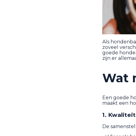
Als hondenbaa
zoveel versch
goede honden
zijn er allemaa
Wat 
Een goede hon
maakt een h
1. Kwalitei
De samenstelli