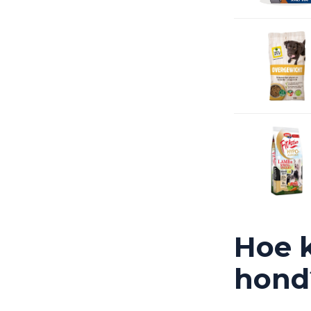
Hoe k
hond